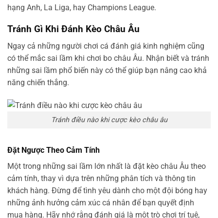
hạng Anh, La Liga, hay Champions League.
Tránh Gì Khi Đánh Kèo Châu Âu
Ngay cả những người chơi cá đánh giá kinh nghiệm cũng
có thể mắc sai lầm khi chơi bo châu Âu. Nhận biết và tránh
những sai lầm phổ biến này có thể giúp bạn nâng cao khả
năng chiến thắng.
Tránh điều nào khi cược kèo châu âu
Đặt Ngược Theo Cảm Tính
Một trong những sai lầm lớn nhất là đặt kèo châu Âu theo
cảm tính, thay vì dựa trên những phân tích và thông tin
khách hàng. Đừng để tình yêu dành cho một đội bóng hay
những ảnh hưởng cảm xúc cá nhân để bạn quyết định
mua hàng. Hãy nhớ rằng đánh giá là một trò chơi trí tuệ,