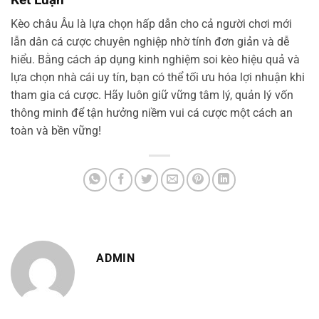
Kèo châu Âu là lựa chọn hấp dẫn cho cả người chơi mới
lẫn dân cá cược chuyên nghiệp nhờ tính đơn giản và dễ
hiểu. Bằng cách áp dụng kinh nghiệm soi kèo hiệu quả và
lựa chọn nhà cái uy tín, bạn có thể tối ưu hóa lợi nhuận khi
tham gia cá cược. Hãy luôn giữ vững tâm lý, quản lý vốn
thông minh để tận hưởng niềm vui cá cược một cách an
toàn và bền vững!
ADMIN