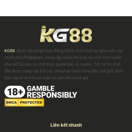
KG88
, được cấp phép hoạt động chính thức dưới sự giám sát của
chính phủ Philippines, cung cấp nhiều thể loại cá cược trực tuyến
như nổ hũ, bắn cá, thể thao, game bài, và casino. Tất cả trò chơi
đều được cung cấp bởi các nhà phát hành hàng đầu thế giới, đảm
bảo người chơi hoàn toàn an tâm khi tham gia
Liên kết nhanh