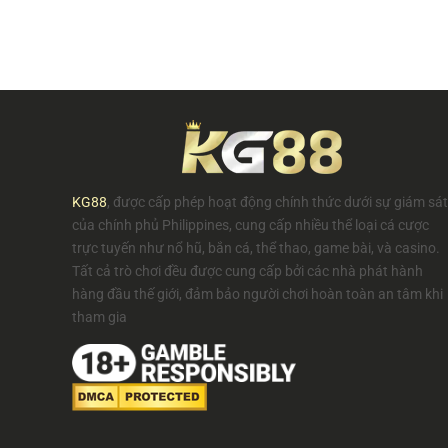
KG88
, được cấp phép hoạt động chính thức dưới sự giám sát
của chính phủ Philippines, cung cấp nhiều thể loại cá cược
trực tuyến như nổ hũ, bắn cá, thể thao, game bài, và casino.
Tất cả trò chơi đều được cung cấp bởi các nhà phát hành
hàng đầu thế giới, đảm bảo người chơi hoàn toàn an tâm khi
tham gia