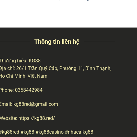
Thông tin liên hệ
Thương hiệu: KG88
Địa chỉ: 26/1 Trần Quý Cáp, Phường 11, Bình Thạnh,
Hồ Chí Minh, Việt Nam
Phone: 0358442984
Email:
kg88red@gmail.com
Website:
https://kg88.red/
#kg88red #kg88 #kg88casino #nhacaikg88