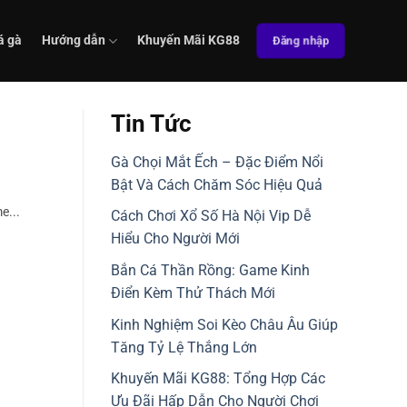
á gà
Hướng dẫn
Khuyến Mãi KG88
Đăng nhập
Tin Tức
Gà Chọi Mắt Ếch – Đặc Điểm Nổi
Bật Và Cách Chăm Sóc Hiệu Quả
e...
Cách Chơi Xổ Số Hà Nội Vip Dễ
Hiểu Cho Người Mới
Bắn Cá Thần Rồng: Game Kinh
Điển Kèm Thử Thách Mới
Kinh Nghiệm Soi Kèo Châu Âu Giúp
Tăng Tỷ Lệ Thắng Lớn
Khuyến Mãi KG88: Tổng Hợp Các
Ưu Đãi Hấp Dẫn Cho Người Chơi