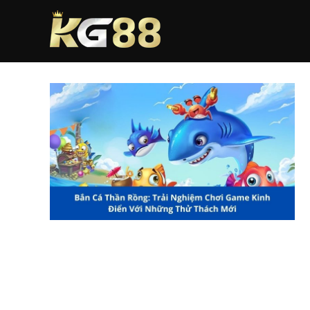
Bỏ
qua
nội
dung